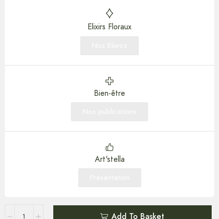
Elixirs Floraux
Nos Elixrirs
Bien-être
Nos publications
Art'stella
Présentation
Add To Basket