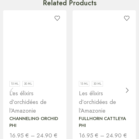
Related Products
15 ML
30 ML
15 ML
30 ML
Les élixirs
Les élixirs
d’orchidées de
d’orchidées de
l’Amazonie
l’Amazonie
CHANNELING ORCHID
FULLHORN CATTLEYA
PHI
PHI
16.95
€
–
24.90
€
16.95
€
–
24.90
€