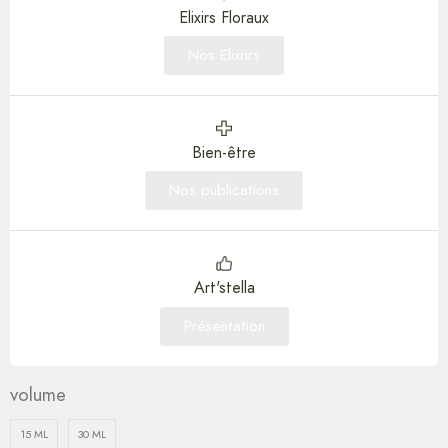
Elixirs Floraux
Nos Elixrirs
Bien-être
Nos publications
Art'stella
Présentation
volume
15 ML
30 ML