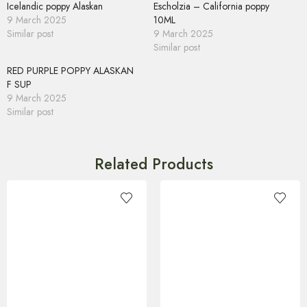
Icelandic poppy Alaskan
Escholzia – California poppy
9 March 2025
10ML
Similar post
9 March 2025
Similar post
RED PURPLE POPPY ALASKAN
F SUP
9 March 2025
Similar post
Related Products