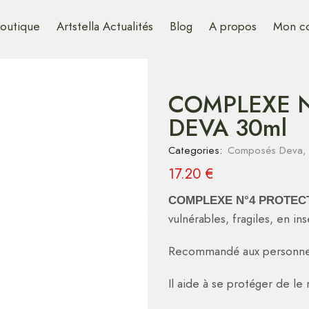
outique
Artstella Actualités
Blog
A propos
Mon c
COMPLEXE N°4
DEVA 30ml
Categories:
Composés Deva
17.20
€
COMPLEXE N°4 PROTEC
vulnérables, fragiles, en i
Recommandé aux personnes 
Il aide à se protéger de le 