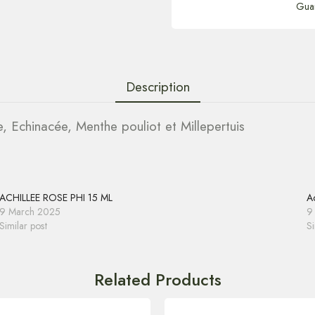
Gua
Description
, Echinacée, Menthe pouliot et Millepertuis
ACHILLEE ROSE PHI 15 ML
Ac
9 March 2025
9
Similar post
Si
Related Products