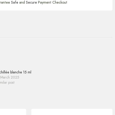
rantee
Safe
and
Secure
Payment Checkout
hillée blanche 15 ml
 March 2025
milar post