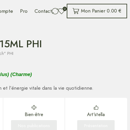
0
Mon Panier
0.00
€
ompte
Pro
Contact
15ML PHI
ch" PHI
lus) (Charme)
 et l’énergie vitale dans la vie quotidienne.
Bien-être
Art'stella
Nos publications
Présentation