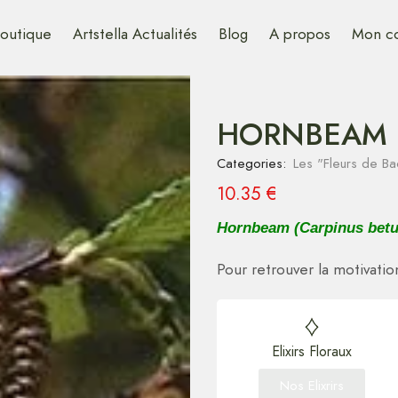
outique
Artstella Actualités
Blog
A propos
Mon c
HORNBEAM 
Categories:
Les "Fleurs de Ba
10.35
€
Hornbeam (Carpinus betu
Pour retrouver la motivation
Elixirs Floraux
Nos Elixrirs