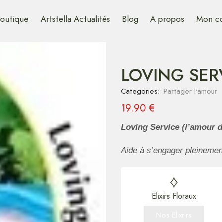
outique
Artstella Actualités
Blog
A propos
Mon c
LOVING SER
Categories:
Partager l'amour
19.90
€
Loving Service (l’amour 
Aide à s’engager pleinemen
Elixirs Floraux
Nos Elixrirs