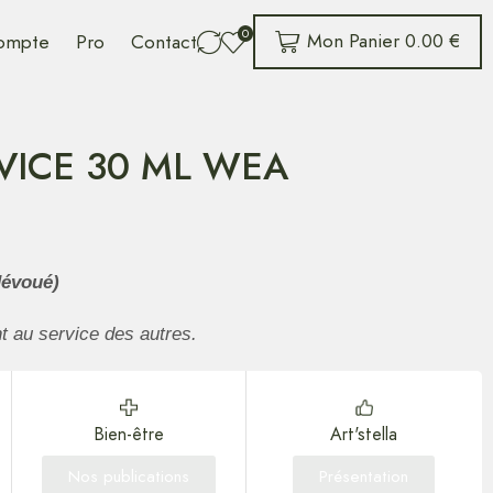
0
Mon Panier
0.00
€
ompte
Pro
Contact
VICE 30 ML WEA
dévoué)
t au service des autres.
Bien-être
Art'stella
Nos publications
Présentation