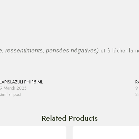
et à lâcher la n
, ressentiments, pensées négatives)
LAPISLAZULI PHI 15 ML
R
9 March 2025
9
Similar post
Si
Related Products