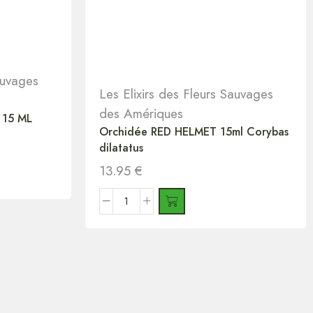
auvages
Les Elixirs des Fleurs Sauvages
des Amériques
 15 ML
Orchidée RED HELMET 15ml Corybas
dilatatus
13.95
€