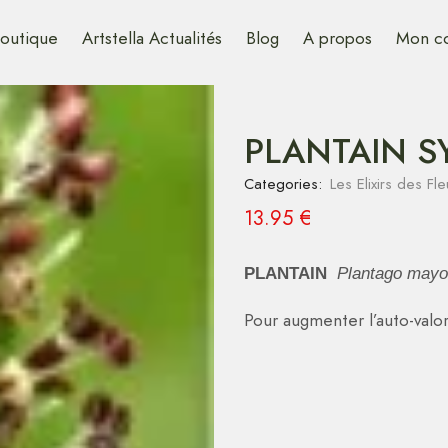
outique
Artstella Actualités
Blog
A propos
Mon c
PLANTAIN S
Categories:
Les Elixirs des F
13.95
€
PLANTAIN
Plantago mayo
Pour augmenter l’auto-valor