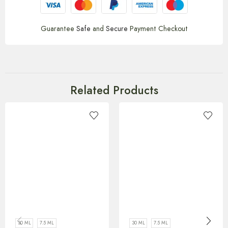
Guarantee
Safe
and
Secure
Payment Checkout
Related Products
30 ML
7.5 ML
30 ML
7.5 ML