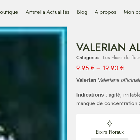
outique
Artstella Actualités
Blog
A propos
Mon c
VALERIAN A
Categories:
Les Elixirs de fle
9.95
€
–
19.90
€
Valerian
Valeriana officina
agité, irrita
Indications :
manque de concentration ; 
Elixirs Floraux