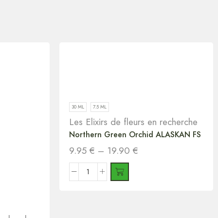
30 ML
7.5 ML
Les Elixirs de fleurs en recherche
Northern Green Orchid ALASKAN FS
9.95
€
–
19.90
€