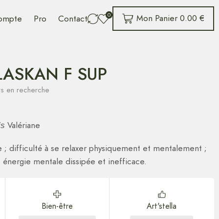
0
Mon Panier
0.00
€
ompte
Pro
Contact
LASKAN F SUP
urs en recherche
Valériane
lis
ble ; difficulté à se relaxer physiquement et mentalement ;
énergie mentale dissipée et inefficace.
Bien-être
Art'stella