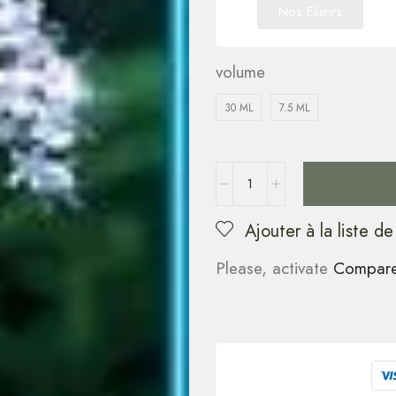
Nos Elixrirs
volume
30 ML
7.5 ML
Ajouter à la liste de
Please, activate
Compar