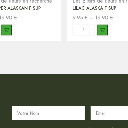
s de fleurs en recherche
Les Elixirs de fleurs en
PPER ALASKAN F SUP
LILAC ALASKA F SUP
19.90
€
9.95
€
–
19.90
€