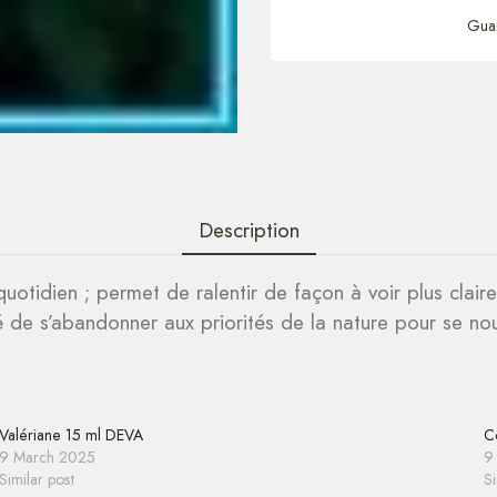
Gua
Description
uotidien ; permet de ralentir de façon à voir plus clair
é de s’abandonner aux priorités de la nature pour se nou
Valériane 15 ml DEVA
C
9 March 2025
9
Similar post
Si