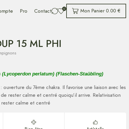
0
Mon Panier
0.00
€
ompte
Pro
Contact
UP 15 ML PHI
ampignons
s (Lycoperdon perlatum) (Flaschen-Staübling)
le : ouverture du 7ème chakra. Il favorise une liaison avec les
de rester calme et centré quoiqu’il arrive. Relativisation
rester calme et centré