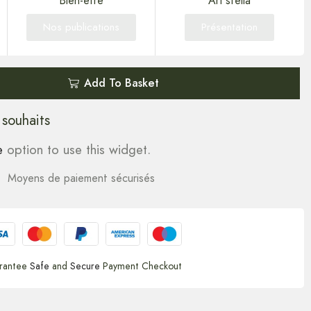
Bien-être
Art'stella
Nos publications
Présentation
Add To Basket
 souhaits
e
option to use this widget.
Moyens de paiement sécurisés
rantee
Safe
and
Secure
Payment Checkout