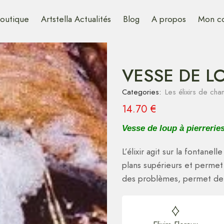
outique
Artstella Actualités
Blog
A propos
Mon c
VESSE DE LO
Categories:
Les élixirs de ch
14.70
€
Vesse de loup à pierrerie
L’élixir agit sur la fontanel
plans supérieurs et permet 
des problèmes, permet de 