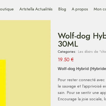
outique
Artstella Actualités
Blog
A propos
Mon c
Wolf-dog Hyb
30ML
Categories:
Les élixirs de "chi
19.50
€
Wolf-dog Hybrid (Hybride 
Pour rester connecté avec 
le sauvage et l’apprivoisé 
sain. Pour se sentir une a
Encourage la joie sociale,