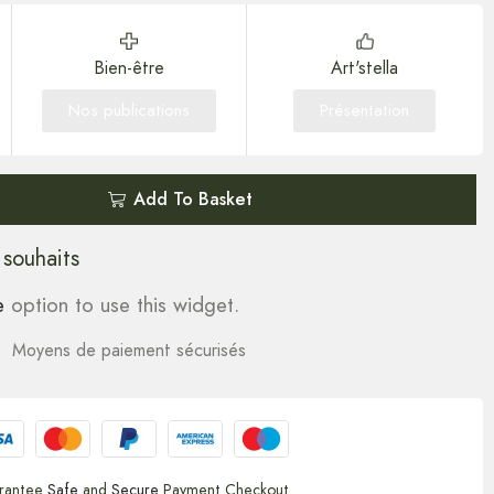
Bien-être
Art'stella
Nos publications
Présentation
Add To Basket
 souhaits
e
option to use this widget.
Moyens de paiement sécurisés
rantee
Safe
and
Secure
Payment Checkout