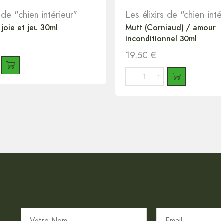
s de "chien intérieur"
Les élixirs de "chien int
 joie et jeu 30ml
Mutt (Corniaud) / amour
inconditionnel 30ml
19.50
€