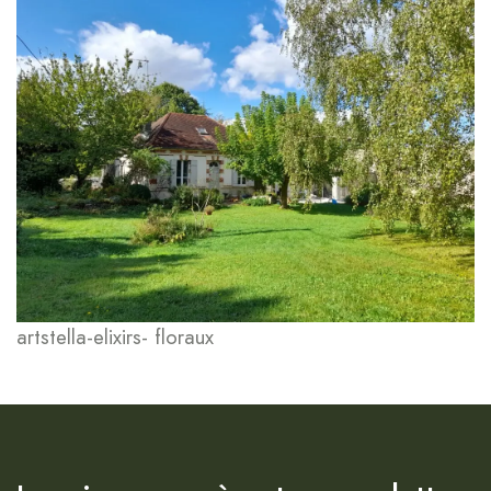
artstella-elixirs- floraux