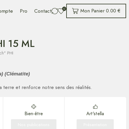
0
Mon Panier
0.00
€
ompte
Pro
Contact
I 15 ML
ch" PHI
a) (Clématite)
a terre et renforce notre sens des réalités.
Bien-être
Art'stella
Nos publications
Présentation