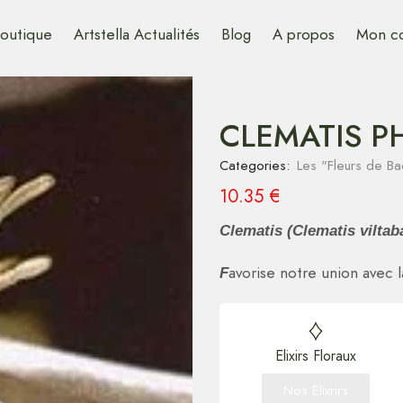
outique
Artstella Actualités
Blog
A propos
Mon c
CLEMATIS PH
Categories:
Les "Fleurs de Ba
10.35
€
Clematis (Clematis viltab
avorise notre union avec l
F
Elixirs Floraux
Nos Elixrirs