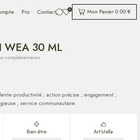
0
Mon Panier
0.00
€
ompte
Pro
Contact
 WEA 30 ML
maux complémentaires
ellente productivité ; action précise ; engagement ;
digieuse ; service communautaire.
Bien-être
Art'stella