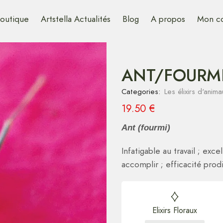
outique
Artstella Actualités
Blog
A propos
Mon c
ANT/FOURMI
Categories:
Les élixirs d'ani
19.50
€
Ant (fourmi)
Infatigable au travail ; exc
accomplir ; efficacité pro
Elixirs Floraux