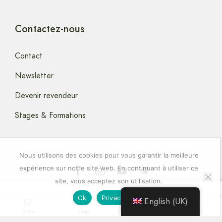
Contactez-nous
Contact
Newsletter
Devenir revendeur
Stages & Formations
Nous utilisons des cookies pour vous garantir la meilleure
expérience sur notre site web. En continuant à utiliser ce
site, vous acceptez son utilisation.
Copyright © 2024 artstella-Elixirs-Floraux
25.00
€
Ok
Privacy policy
English (UK)
0
Home
Shop
Wishlist
More