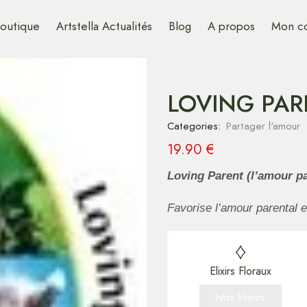
outique
Artstella Actualités
Blog
A propos
Mon c
LOVING PAR
Categories:
Partager l'amour
19.90
€
Loving Parent
(l’amour pa
Favorise l’amour parental e
Elixirs Floraux
Nos Elixrirs