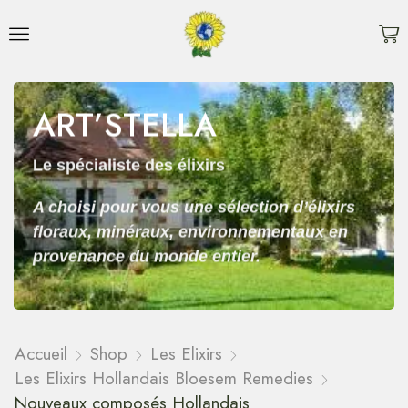
ART’STELLA
Le spécialiste des élixirs
A choisi pour vous une sélection d’élixirs
floraux, minéraux, environnementaux en
provenance du monde entier.
Accueil
Shop
Les Elixirs
Les Elixirs Hollandais Bloesem Remedies
Nouveaux composés Hollandais