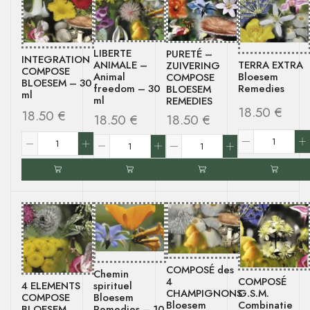
LIBERTE
PURETÉ –
INTEGRATION
ANIMALE –
TERRA EXTRA
ZUIVERING
COMPOSE
Animal
Bloesem
COMPOSE
BLOESEM
–
30
freedom
–
30
Remedies
BLOESEM
ml
ml
REMEDIES
18.50
€
18.50
€
18.50
€
18.50
€
COMPOSÉ des
Chemin
4
COMPOSÉ
4 ELEMENTS
spirituel
CHAMPIGNONS
G.S.M.
COMPOSE
Bloesem
Bloesem
Combinatie
BLOESEM
Remedies
–
10