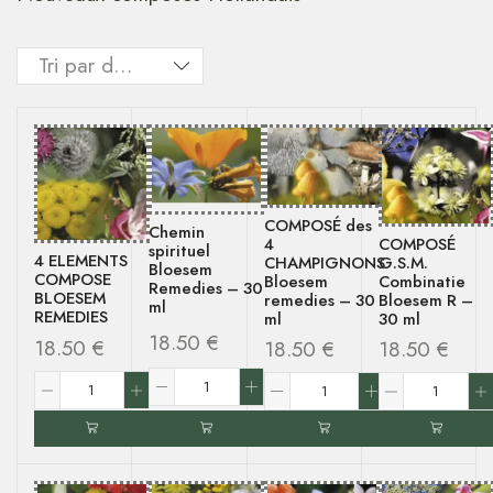
COMPOSÉ des
Chemin
4
COMPOSÉ
spirituel
4 ELEMENTS
CHAMPIGNONS
G.S.M.
Bloesem
COMPOSE
Bloesem
Combinatie
Remedies
–
30
BLOESEM
remedies
–
30
Bloesem R
–
ml
REMEDIES
ml
30 ml
18.50
€
18.50
€
18.50
€
18.50
€