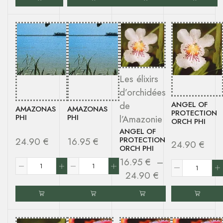
Les élixirs
d’orchidées
de
ANGEL OF
AMAZONAS
AMAZONAS
PROTECTION
PHI
PHI
l’Amazonie
ORCH PHI
ANGEL OF
PROTECTION
24.90
€
16.95
€
24.90
€
ORCH PHI
16.95
€
–
24.90
€