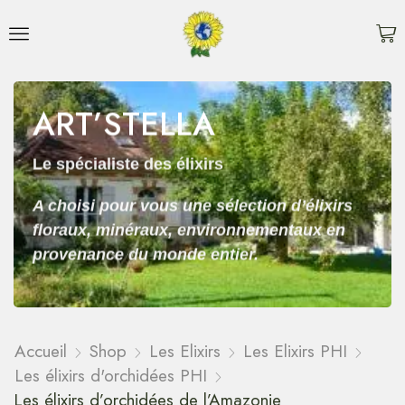
ART’STELLA
Le spécialiste des élixirs
A choisi pour vous une sélection d’élixirs
floraux, minéraux, environnementaux en
provenance du monde entier.
Accueil
Shop
Les Elixirs
Les Elixirs PHI
Les élixirs d'orchidées PHI
Les élixirs d’orchidées de l’Amazonie