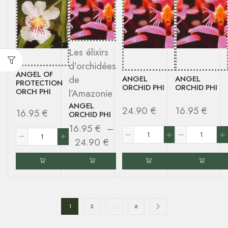
Les élixirs
d’orchidées
ANGEL OF
de
ANGEL
ANGEL
PROTECTION
ORCHID PHI
ORCHID PHI
ORCH PHI
l’Amazonie
ANGEL
24.90
€
16.95
€
16.95
€
ORCHID PHI
16.95
€
–
24.90
€
1
2
…
6