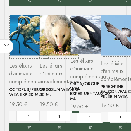
Les élixirs
Les élixirs
Les élixirs
Les élixirs
d'animaux
d'animaux
d'animaux
d'animaux
complémentaires
complémenta
complémentaires
complémentaires
ORCA/ORQUE
PEREGRINE
WEA
OCTOPUS/PIEUVRE
OPOSSUM WEA EXP
FALCON/FAU
EXPERIMENTAUX 30
WEA EXP 30 ML
30 ML
PELERIN WEA
ML
19.50
€
19.50
€
19.50
€
19.50
€