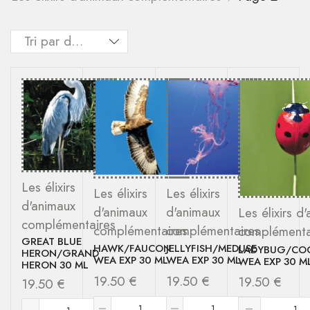
Les élixirs
Les élixirs
Les élixirs
d'animaux
d'animaux
d'animaux
Les élixirs d
complémentaires
complémentaires
complémentaires
complémenta
GREAT BLUE
HAWK/FAUCON
JELLYFISH/MEDUSE
LADYBUG/COC
HERON/GRAND
WEA EXP 30 ML
WEA EXP 30 ML
WEA EXP 30 M
HERON 30 ML
19.50
€
19.50
€
19.50
€
19.50
€