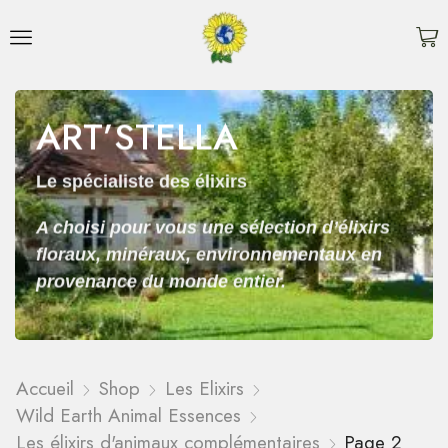
ART’STELLA
Le spécialiste des élixirs
A choisi pour vous une sélection d’élixirs
floraux, minéraux, environnementaux en
provenance du monde entier.
Accueil
Shop
Les Elixirs
Wild Earth Animal Essences
Les élixirs d'animaux complémentaires
Page 2