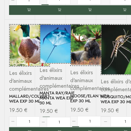
Les élixirs
Les élixirs
Les élixirs
d'animaux
d'animaux
d'animaux
Les élixirs d
complémentaires
complémentaires
complémentaires
complémenta
MANTA RAY/RAIE
MOOSE/ELAN WEA
MALLARD/COLVERT
MOSQUITO/M
MANTA WEA EXP
EXP 30 ML
WEA EXP 30 ML
WEA EXP 30 M
30 ML
19.50
€
19.50
€
19.50
€
19.50
€