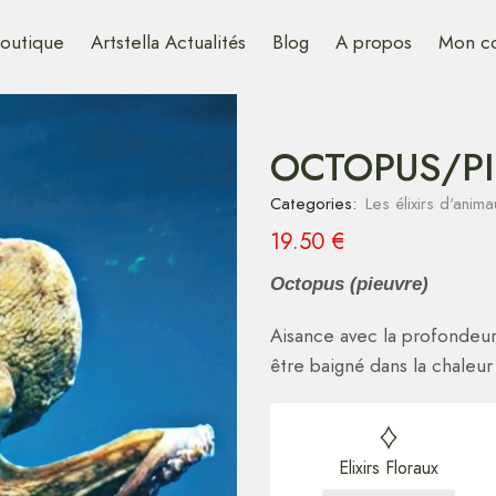
outique
Artstella Actualités
Blog
A propos
Mon c
OCTOPUS/PI
Categories:
Les élixirs d'ani
19.50
€
Octopus (pieuvre)
Aisance avec la profondeur 
être baigné dans la chaleur
Elixirs Floraux