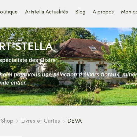
outique
Artstella Actualités
Blog
A propos
Mon c
RT’STELLA
spécialiste des élixirs
hoisi pour vous une sélection d’élixirs floraux, mi
de entier.
Shop
Livres et Cartes
DEVA