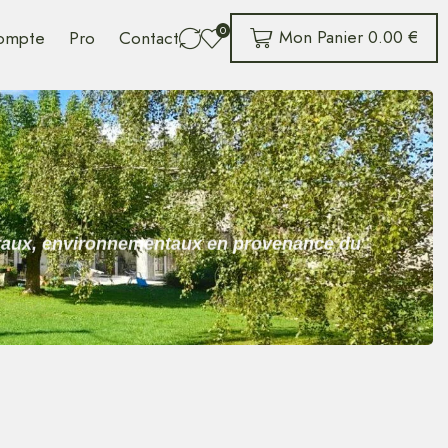
0
Mon Panier
0.00
€
ompte
Pro
Contact
néraux, environnementaux en provenance du