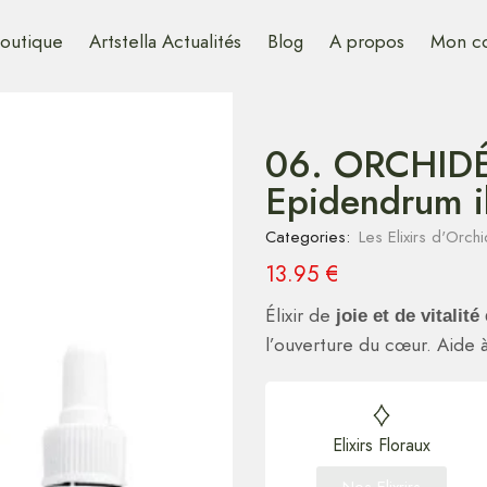
outique
Artstella Actualités
Blog
A propos
Mon c
06. ORCHID
Epidendrum i
Categories:
Les Elixirs d'Orch
13.95
€
Élixir de
joie et de vitalit
l’ouverture du cœur. Aide à
Elixirs Floraux