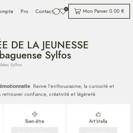
0
Mon Panier
0.00
€
ompte
Pro
Contact
ÉE DE LA JEUNESSE
baguense Sylfos
idées Sylfos
. Ravive l’enthousiasme, la curiosité et
é émotionnelle
 retrouver confiance, créativité et légèreté.
Bien-être
Art'stella
Nos publications
Présentation