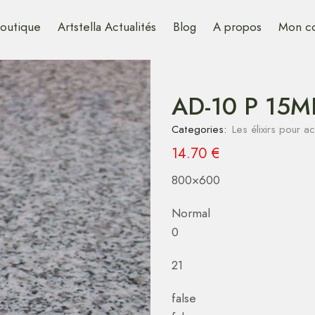
outique
Artstella Actualités
Blog
A propos
Mon c
AD-10 P 15M
Categories:
Les élixirs pour 
14.70
€
800×600
Normal
0
21
false