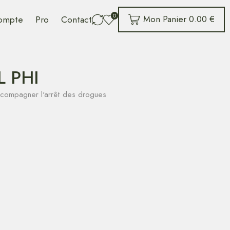
0
Mon Panier
0.00
€
ompte
Pro
Contact
L PHI
accompagner l'arrêt des drogues