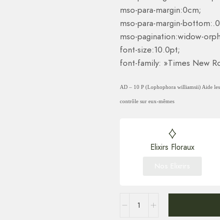
mso-para-margin:0cm;
mso-para-margin-bottom:.0
mso-pagination:widow-orph
font-size:10.0pt;
font-family: »Times New Ro
AD – 10 P (Lophophora williamsii) Aide les
contrôle sur eux-mêmes
Elixirs Floraux
Nos Elixrirs