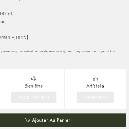
001pt;
an;
man »,serif;}
 personnes qui se sentent comme dépossédés et qui ont l’impression d’avoir perdu tout
Bien-être
Art'stella
Nos publications
Présentation
Ajouter Au Panier