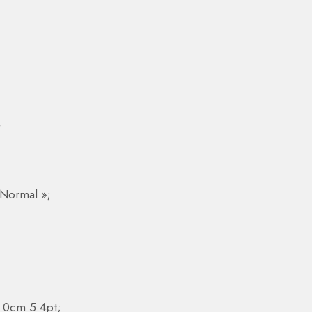
4
 Normal »;
 0cm 5.4pt;