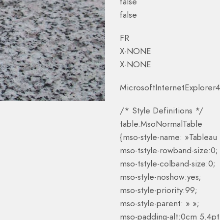
false
false
FR
X-NONE
X-NONE
MicrosoftInternetExplorer
/* Style Definitions */
table.MsoNormalTable
{mso-style-name: »Tableau
mso-tstyle-rowband-size:0;
mso-tstyle-colband-size:0;
mso-style-noshow:yes;
mso-style-priority:99;
mso-style-parent: » »;
mso-padding-alt:0cm 5.4pt