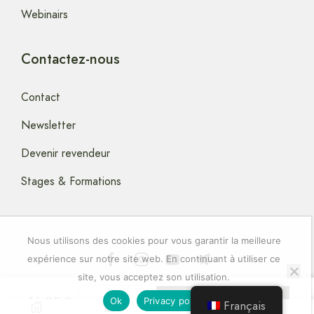
Webinairs
Contactez-nous
Contact
Newsletter
Devenir revendeur
Stages & Formations
Nous utilisons des cookies pour vous garantir la meilleure
expérience sur notre site web. En continuant à utiliser ce
site, vous acceptez son utilisation.
Copyright © 2024 artstella-Elixirs-Floraux
16.95
€
Ajouter Au Panier
Ok
Privacy policy
Français
0