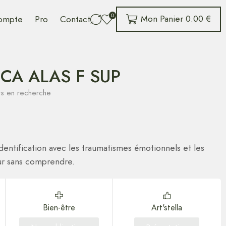
0
Mon Panier
0.00
€
ompte
Pro
Contact
CA ALAS F SUP
urs en recherche
’identification avec les traumatismes émotionnels et les
ur sans comprendre.
Bien-être
Art'stella