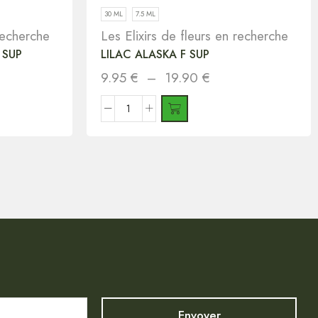
30 ML
7.5 ML
 recherche
Les Elixirs de fleurs en recherche
 SUP
LILAC ALASKA F SUP
9.95
€
–
19.90
€