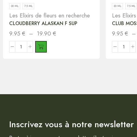
30 ML
7.5 ML
30 ML
7.5 ML
Les Elixirs de fleurs en recherche
Les Elixir
CLOUDBERRY ALASKAN F SUP
CLUB MOSS
9.95
€
–
19.90
€
9.95
€
Inscrivez vous à notre newsletter