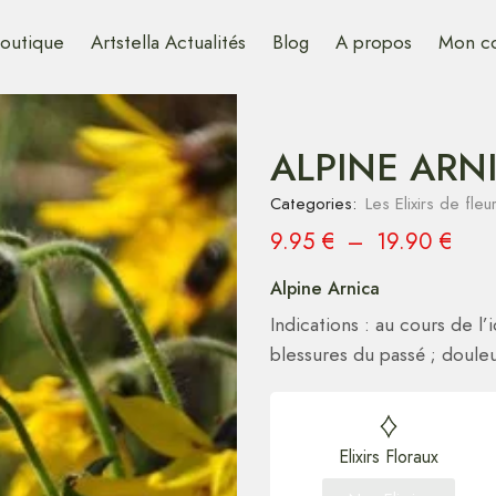
outique
Artstella Actualités
Blog
A propos
Mon c
ALPINE ARNI
Categories:
Les Elixirs de fle
9.95
€
–
19.90
€
Alpine Arnica
Indications : au cours de l
blessures du passé ; doule
Elixirs Floraux