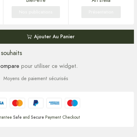
Bien-être
Art'stella
Nos publications
Présentation
Ajouter Au Panier
 souhaits
ompare
pour utiliser ce widget.
Moyens de paiement sécurisés
rantee
Safe
and
Secure
Payment Checkout