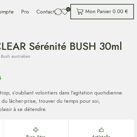
0
Mon Panier
0.00
€
ompte
Pro
Contact
EAR Sérénité BUSH 30ml
Bush australien
é
rop, s’oubliant volontiers dans l’agitation quotidienne.
n du lâcher-prise, trouver du temps pour soi,
aisir à se détendre.