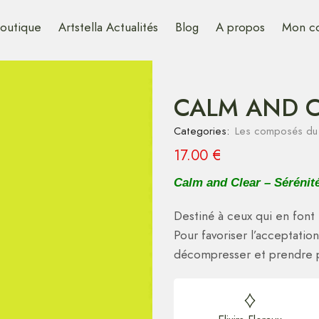
outique
Artstella Actualités
Blog
A propos
Mon c
CALM AND CL
Categories:
Les composés du 
17.00
€
Calm and Clear – Sérénit
Destiné à ceux qui en font t
Pour favoriser l’acceptatio
décompresser et prendre pl