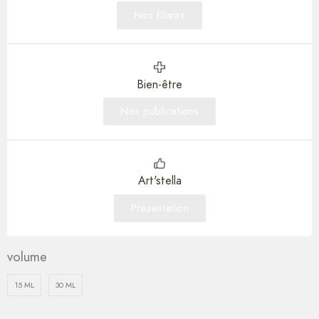
Nos Elixrirs
Bien-être
Nos publications
Art'stella
Présentation
volume
15 ML
30 ML