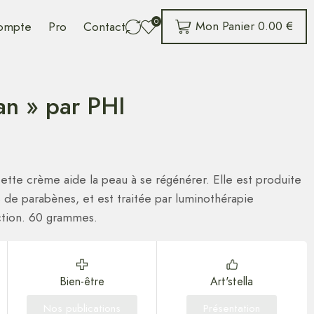
0
Mon Panier
0.00
€
ompte
Pro
Contact
n » par PHI
ette crème aide la peau à se régénérer. Elle est produite
 de parabènes, et est traitée par luminothérapie
uction. 60 grammes.
Bien-être
Art'stella
Nos publications
Présentation