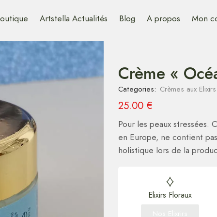
outique
Artstella Actualités
Blog
A propos
Mon c
Crème « Océa
Categories:
Crèmes aux Elixirs
25.00
€
Pour les peaux stressées. C
en Europe, ne contient pas
holistique lors de la prod
Elixirs Floraux
Nos Elixrirs