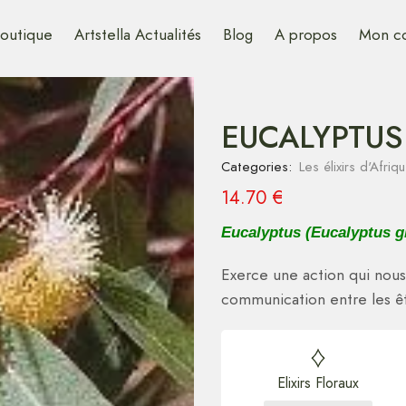
outique
Artstella Actualités
Blog
A propos
Mon c
EUCALYPTUS 
Categories:
Les élixirs d'Afri
14.70
€
Eucalyptus (Eucalyptus g
Exerce une action qui nous 
communication entre les êt
Elixirs Floraux