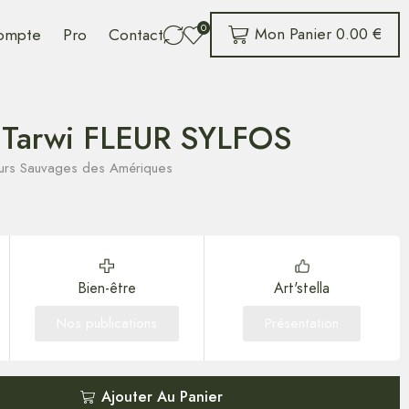
0
Mon Panier
0.00
€
ompte
Pro
Contact
 Tarwi FLEUR SYLFOS
leurs Sauvages des Amériques
Bien-être
Art'stella
Nos publications
Présentation
Ajouter Au Panier