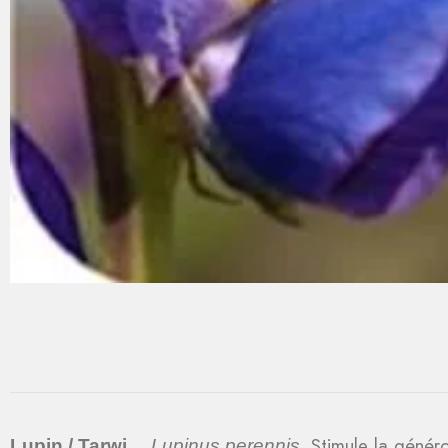
Stimule la généro
Lupin / Tarwi
Lupinus perennis