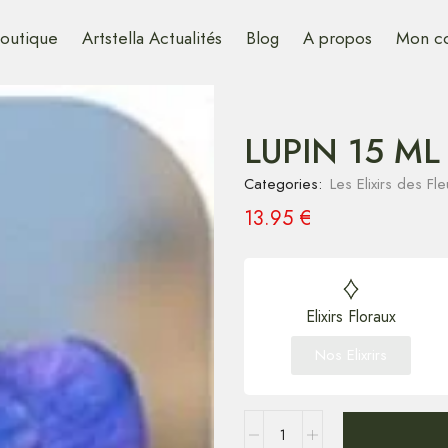
outique
Artstella Actualités
Blog
A propos
Mon c
LUPIN 15 ML
Categories:
Les Elixirs des F
13.95
€
Elixirs Floraux
Nos Elixrirs