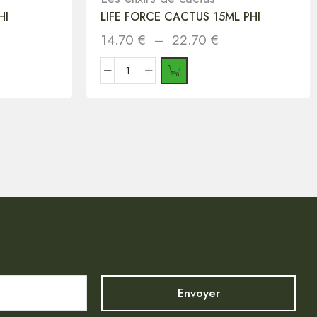
HI
LIFE FORCE CACTUS 15ML PHI
14.70
€
–
22.70
€