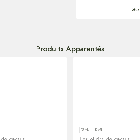
Gua
Produits Apparentés
15 ML
30 ML
s de cactus
Les élixirs de cactus