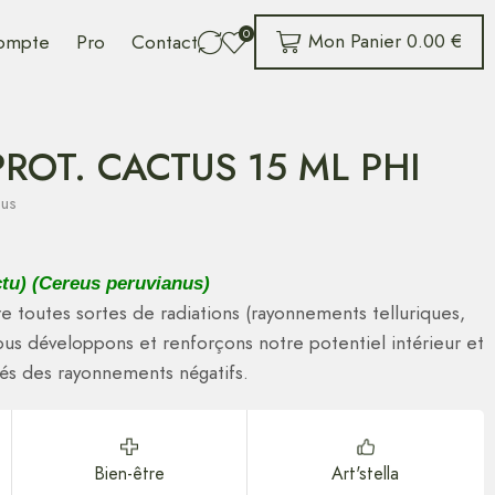
0
Mon Panier
0.00
€
ompte
Pro
Contact
ROT. CACTUS 15 ML PHI
tus
tu) (Cereus peruvianus)
e toutes sortes de radiations (rayonnements telluriques,
ous développons et renforçons notre potentiel intérieur et
és des rayonnements négatifs.
Bien-être
Art'stella