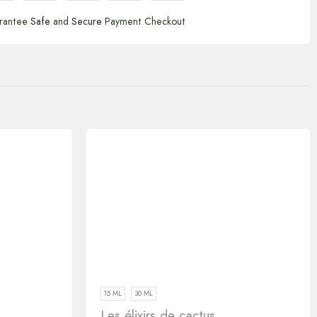
rantee
Safe
and
Secure
Payment Checkout
15 ML
30 ML
Les élixirs de cactus