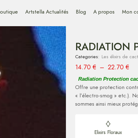
outique
Artstella Actualités
Blog
A propos
Mon c
RADIATION P
Categories:
Les élixirs de cac
14.70
€
–
22.70
€
Radiation Protection cac
Offre une protection contr
« l’électro-smog » etc.). N
sommes ainsi mieux protég
Elixirs Floraux