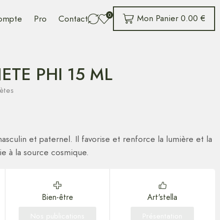
0
Mon Panier
0.00
€
ompte
Pro
Contact
ETE PHI 15 ML
nètes
sculin et paternel. Il favorise et renforce la lumière et la
elie à la source cosmique.
Bien-être
Art'stella
Nos publications
Présentation