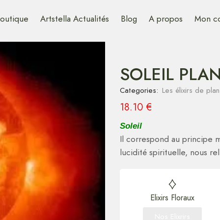
outique
Artstella Actualités
Blog
A propos
Mon c
SOLEIL PLAN
Categories:
Les élixirs de pla
18.10
€
Soleil
Il correspond au principe ma
lucidité spirituelle, nous r
Elixirs Floraux
Nos Elixrirs