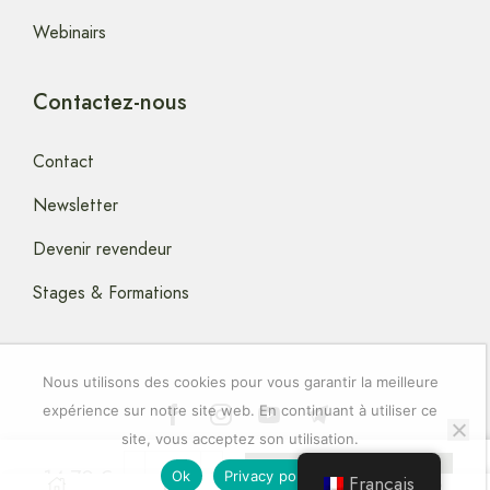
Webinairs
Contactez-nous
Contact
Newsletter
Devenir revendeur
Stages & Formations
Nous utilisons des cookies pour vous garantir la meilleure
expérience sur notre site web. En continuant à utiliser ce
site, vous acceptez son utilisation.
Copyright © 2024 artstella-Elixirs-Floraux
14.70
€
Ajouter Au Panier
Ok
Privacy policy
Français
0