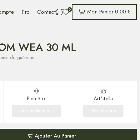
0
Mon Panier
0.00
€
ompte
Pro
Contact
OM WEA 30 ML
min de guérison
Bien-être
Art'stella
Nos publications
Présentation
Ajouter Au Panier