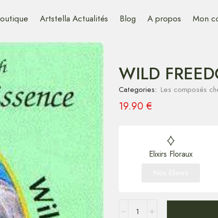
outique
Artstella Actualités
Blog
A propos
Mon c
WILD FREED
Categories:
Les composés che
19.90
€
Elixirs Floraux
Nos Elixrirs