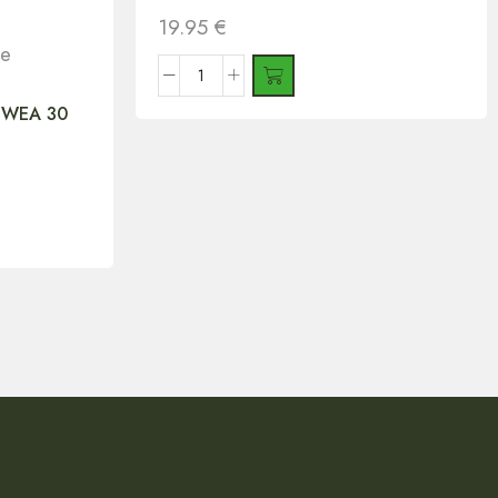
19.95
€
de
WEA 30