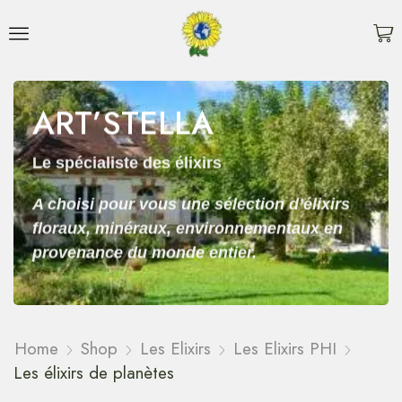
ART’STELLA
Le spécialiste des élixirs
A choisi pour vous une sélection d’élixirs
floraux, minéraux, environnementaux en
provenance du monde entier.
Home
Shop
Les Elixirs
Les Elixirs PHI
Les élixirs de planètes