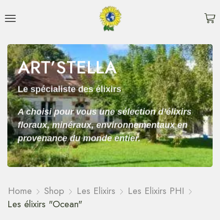
ART’STELLA
Le spécialiste des élixirs
A choisi pour vous une sélection d’élixirs
floraux, minéraux, environnementaux en
provenance du monde entier.
Home
Shop
Les Elixirs
Les Elixirs PHI
Les élixirs "Ocean"