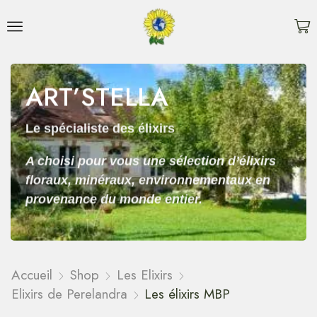
ART’STELLA
Le spécialiste des élixirs
A choisi pour vous une sélection d’élixirs
floraux, minéraux, environnementaux en
provenance du monde entier.
Accueil
Shop
Les Elixirs
Elixirs de Perelandra
Les élixirs MBP