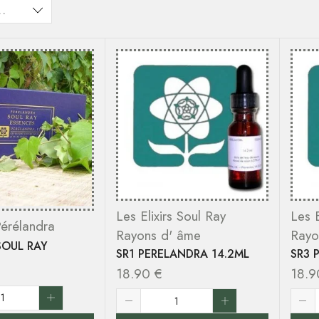
Les Elixirs Soul Ray
Les E
Pérélandra
Rayons d' âme
Rayo
SOUL RAY
SR1 PERELANDRA 14.2ML
SR3 
18.90
€
18.