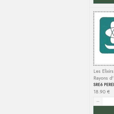
Les Elixir
Rayons d
SRE6 PERE
18.90
€