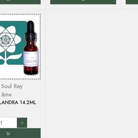
s Soul Ray
' âme
LANDRA 14.2ML