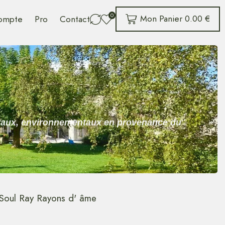
0
Mon Panier
0.00
€
ompte
Pro
Contact
néraux, environnementaux en provenance du
s Soul Ray Rayons d' âme