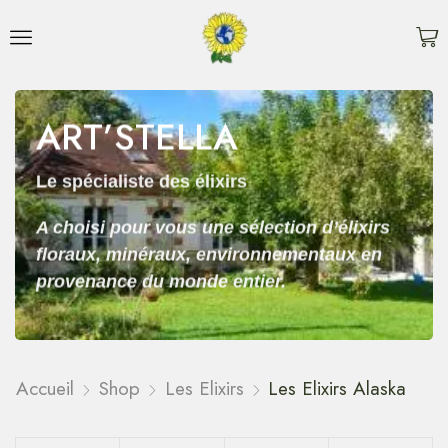
ART’STELLA
Le spécialiste des élixirs
A choisi pour vous une sélection d’élixirs
floraux, minéraux, environnementaux en
provenance du monde entier.
Accueil
Shop
Les Elixirs
Les Elixirs Alaska