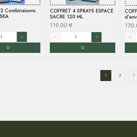
2 Combinaisons
COFFRET 4 SPRAYS ESPACE
COFFR
ASKA
SACRE 120 ML
d’en
119.00
€
170
1
2