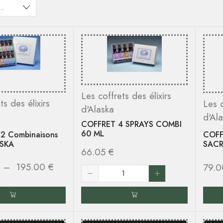
Les coffrets des élixirs
ts des élixirs
Les c
d'Alaska
d'Al
COFFRET 4 SPRAYS COMBI
60 ML
2 Combinaisons
COFF
ASKA
SACR
66.05
€
–
195.00
€
79.