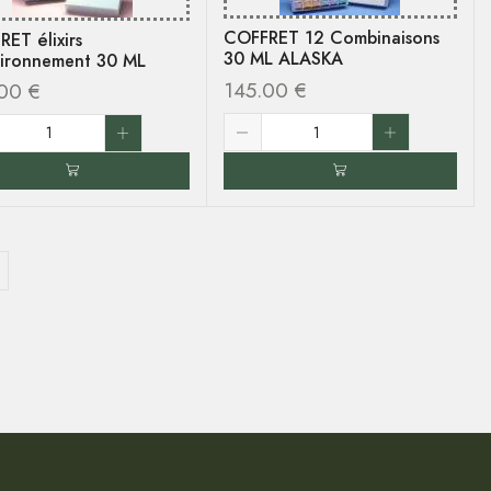
COFFRET 12 Combinaisons
ET élixirs
30 ML ALASKA
vironnement 30 ML
145.00
€
.00
€