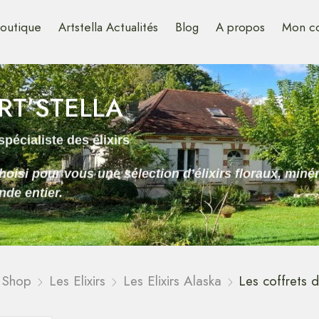
outique
Artstella Actualités
Blog
A propos
Mon c
RT’STELLA
spécialiste des élixirs
hoisi pour vous une sélection d’élixirs floraux, mi
de entier.
Shop
Les Elixirs
Les Elixirs Alaska
Les coffrets d