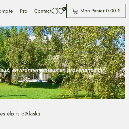
0
Mon Panier
0.00
€
ompte
Pro
Contact
néraux, environnementaux en provenance du
es élixirs d'Alaska