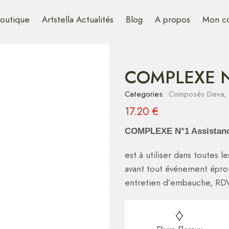
outique
Artstella Actualités
Blog
A propos
Mon c
COMPLEXE N°
Categories:
Composés Deva
17.20
€
COMPLEXE N°1 Assistan
est à utiliser dans toutes 
avant tout événement éprou
entretien d’embauche, RDV