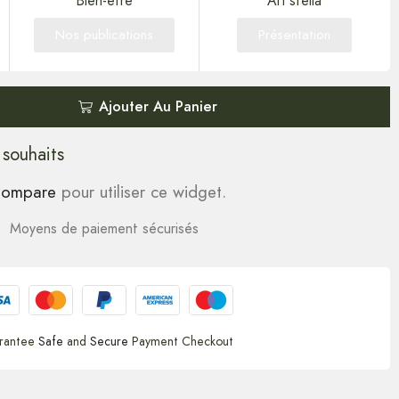
Bien-être
Art'stella
Nos publications
Présentation
Ajouter Au Panier
 souhaits
ompare
pour utiliser ce widget.
Moyens de paiement sécurisés
rantee
Safe
and
Secure
Payment Checkout