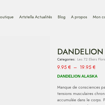
outique
Artstella Actualités
Blog
A propos
Mon c
DANDELION
Categories:
Les 72 Elixirs Flor
9.95
€
–
19.95
€
DANDELION ALASKA
Manque de consciences par 
tensions musculaires chroni
accumulée dans le corps. 