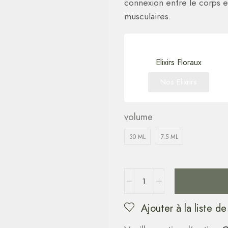
connexion entre le corps et
musculaires.
Elixirs Floraux
Nos Elixrirs
volume
30 ML
7.5 ML
Ajouter à la liste de