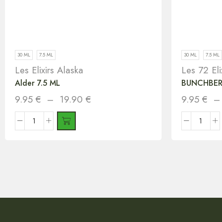
30 ML
7.5 ML
30 ML
7.5 ML
Les Elixirs Alaska
Les 72 Eli
Alder 7.5 ML
BUNCHBER
9.95
€
–
19.90
€
9.95
€