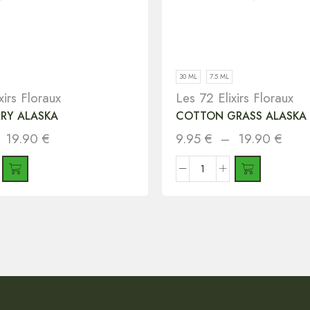
30 ML
7.5 ML
xirs Floraux
Les 72 Elixirs Floraux
RY ALASKA
COTTON GRASS ALASKA
–
19.90
€
9.95
€
–
19.90
€