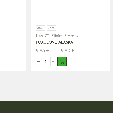
30 ML
7.5 ML
Les 72 Elixirs Floraux
FOXGLOVE ALASKA
9.95
€
–
19.90
€