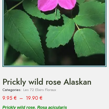
Prickly wild rose Alaskan
Categories:
Les 72 Elixirs Floraux
9.95
€
–
19.90
€
Prickly wild rose. Rosa acicularis