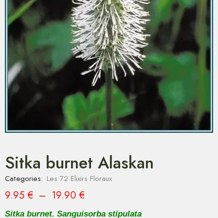
Sitka burnet Alaskan
Categories:
Les 72 Elixirs Floraux
9.95
€
–
19.90
€
Sitka burnet. Sanguisorba stipulata